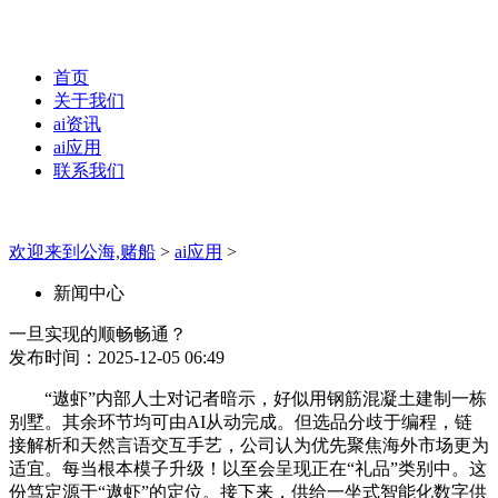
首页
关于我们
ai资讯
ai应用
联系我们
欢迎来到公海,赌船
>
ai应用
>
新闻中心
一旦实现的顺畅畅通？
发布时间：2025-12-05 06:49
“遨虾”内部人士对记者暗示，好似用钢筋混凝土建制一栋
别墅。其余环节均可由AI从动完成。但选品分歧于编程，链
接解析和天然言语交互手艺，公司认为优先聚焦海外市场更为
适宜。每当根本模子升级！以至会呈现正在“礼品”类别中。这
份笃定源于“遨虾”的定位。接下来，供给一坐式智能化数字供