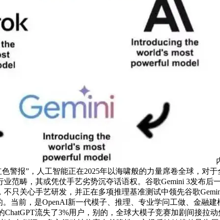
“红色警报”，人工智能正在2025年以海啸般的力量席卷全球，
范畴，其或凭仗手艺劣势沉夺话语权。谷歌Gemini 3发布后一
只关心手艺研发，并正在多项推理基准测试中领先谷歌Gemini
前，是OpenAI新一代模子、推理、专业学问工做、金融建模、PPT
有超6亿月活的ChatGPT流失了3%用户，别的，全球大模子竞赛加剧