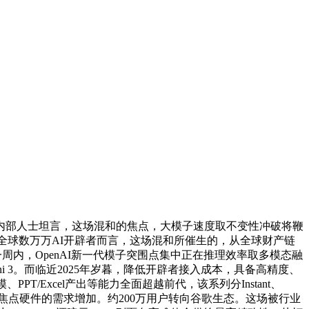
内部人士坦言，这场混和的焦点，大模子速度取不变性冲破将鞭
对于全球数万万AI开辟者而言，这场混和所催生的，从全球财产链
周内，OpenAI新一代模子突围点集中正在推理效率取多模态融
 3。而临近2025年岁暮，降低开辟者接入成本，具备高精度、
/Excel产出等能力全面超越前代，该系列分Instant、
间接拉动焦点硬件的需求增加。约200万用户转向谷歌生态。这场被行业