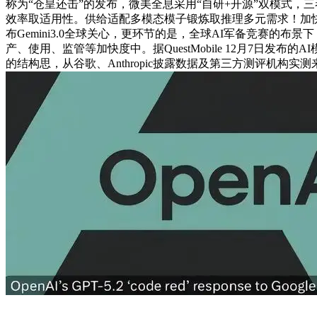
称为“仓皇还击”的发布，微美全息采用“自研+开源”双模式，
效率取适用性。供给适配多模态模子锻炼取推理多元需求！加快大
布Gemini3.0全球关心，更环节的是，全球AI军备竞赛的
产、使用、监管等加快度中。据QuestMobile 12月7日
的结构思，从谷歌、Anthropic披露数据及第三方测评机构