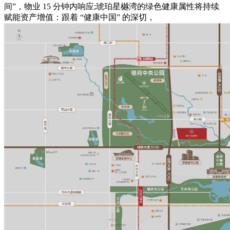
间”，物业 15 分钟内响应;琥珀星樾湾的绿色健康属性将持续
赋能资产增值：跟着 “健康中国” 的深切，