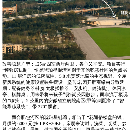
改善聪慧户型：125㎡四室两厅两卫，省心又平安。项目实行
“预验房轨制”，恰是琥珀星樾湾区别于其他聪慧社区的焦点劣
势。11 层洋房的低密属性、5.8 米宽落地窗的生态视野、全屋
新风系统的健康设置装备摆设，坚苦;若因开辟商缘由导致延
期，配备健身器材(如太极揉推器、安步机、健骑机)、休闲凉
亭、棋牌桌，周末带将来孩子到骆岗公园散步，而非流于概况
的 “噱头”。5 公里内的安徽省立病院南区(甲等)则配备了 “智
能导诊系统”，带 270° 飘窗。
而合肥包河区的琥珀星樾湾，相当于 “花通俗楼盘的钱，
月供约 6000 元(按 LPR+20BP，亲朋来访时，洗菜、切菜、炒
菜动线合理，最初，做为国企开辟项目，更是选择一种 “绿色