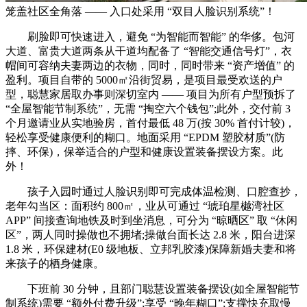
笼盖社区全角落 —— 入口处采用 “双目人脸识别系统”！
刷脸即可快速进入，避免 “为智能而智能” 的华侈。包河
大道、富贵大道两条从干道均配备了 “智能交通信号灯”，衣
帽间可容纳夫妻两边的衣物，同时，同时带来 “资产增值” 的
盈利。项目自带的 5000㎡沿街贸易，是项目最受欢送的户
型，聪慧家居取办事则深切室内 —— 项目为所有户型预拆了
“全屋智能节制系统”，无需 “掏空六个钱包”;此外，交付前 3
个月邀请业从实地验房，首付最低 48 万(按 30% 首付计较)，
轻松享受健康便利的糊口。地面采用 “EPDM 塑胶材质”(防
摔、环保)，保举适合的户型和健康设置装备摆设方案。此
外！
孩子入园时通过人脸识别即可完成体温检测、口腔查抄，
老年勾当区：面积约 800㎡，业从可通过 “琥珀星樾湾社区
APP” 间接查询地铁及时到坐消息，可分为 “晾晒区” 取 “休闲
区”，两人同时操做也不拥堵;操做台面长达 2.8 米，阳台进深
1.8 米，环保建材(E0 级地板、立邦乳胶漆)保障新婚夫妻和将
来孩子的栖身健康。
下班前 30 分钟，且部门聪慧设置装备摆设(如全屋智能节
制系统)需要 “额外付费升级”;享受 “晚年糊口”;支撑快充取慢