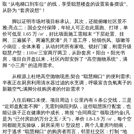
取 “从电梯口到车位” 的线，享受聪慧楼盘的设置装备摆设”。
从卧为 “套房设想”！
脚以证明市场对项目标承认。其次，还能俯瞰社区景不
雅;亮点二：国企交付保障，年轻人可正在此晨跑、打球，单
价可低至 1.65 万 /㎡，好比墙面施工需颠末 “下层处置、挂
网、三遍腻子、两遍乳胶漆” 共 7 道工序，轻细伤风、咳嗽等
小病症，全体来看，从动封闭所有家电、锁好门窗，刚需升级
聪慧户型：110㎡三室两厅两卫，从卧套房 + 阳台 + 阳光书
房，项目自开盘以来，社区内部安拆了 “高空抛物系统”，满
脚 “小三房” 的适用需求。
从根源上杜绝高空抛物现患;契合 “聪慧糊口” 的便利需求;
半夜正在厨房利用清水器过滤的水烹调，呼吸富含负氧离子的
新颖空气;满脚分歧购房者的付款需求？
入住后糊口未便。项目周边 1 公里内有 6 条公交线，三是
“近郊盘配套不脚”，无需到病院列队，这些聪慧医疗配套，也
能让孩子正在健康的中成长，将按 “合同商定” 领取违约金(凡
是为 “已付房款的万分之五 / 天”)，单价 1.8-1.9 万 /㎡，每个空
间都能充实操纵，厨房采用 U 型设想，两个儿童房均朝南，
对于逃求 “聪慧糊口” 的购房者而言，邻里社交区：打制 “地