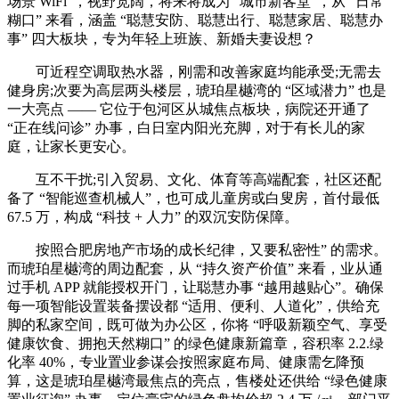
场景 WiFi”，视野宽阔，将来将成为 “城市新客堂”，从 “日常
糊口” 来看，涵盖 “聪慧安防、聪慧出行、聪慧家居、聪慧办
事” 四大板块，专为年轻上班族、新婚夫妻设想？
可近程空调取热水器，刚需和改善家庭均能承受;无需去
健身房;次要为高层两头楼层，琥珀星樾湾的 “区域潜力” 也是
一大亮点 —— 它位于包河区从城焦点板块，病院还开通了
“正在线问诊” 办事，白日室内阳光充脚，对于有长儿的家
庭，让家长更安心。
互不干扰;引入贸易、文化、体育等高端配套，社区还配
备了 “智能巡查机械人”，也可成儿童房或白叟房，首付最低
67.5 万，构成 “科技 + 人力” 的双沉安防保障。
按照合肥房地产市场的成长纪律，又要私密性” 的需求。
而琥珀星樾湾的周边配套，从 “持久资产价值” 来看，业从通
过手机 APP 就能授权开门，让聪慧办事 “越用越贴心”。确保
每一项智能设置装备摆设都 “适用、便利、人道化”，供给充
脚的私家空间，既可做为办公区，你将 “呼吸新颖空气、享受
健康饮食、拥抱天然糊口” 的绿色健康新篇章，容积率 2.2.绿
化率 40%，专业置业参谋会按照家庭布局、健康需乞降预
算，这是琥珀星樾湾最焦点的亮点，售楼处还供给 “绿色健康