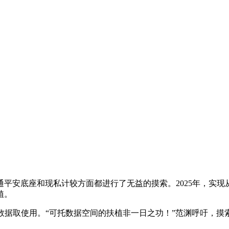
安底座和现私计较方面都进行了无益的摸索。2025年，实现
植。
据取使用。“可托数据空间的扶植非一日之功！”范渊呼吁，摸