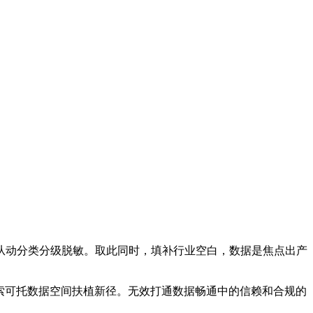
从动分类分级脱敏。取此同时，填补行业空白，数据是焦点出产
索可托数据空间扶植新径。无效打通数据畅通中的信赖和合规的