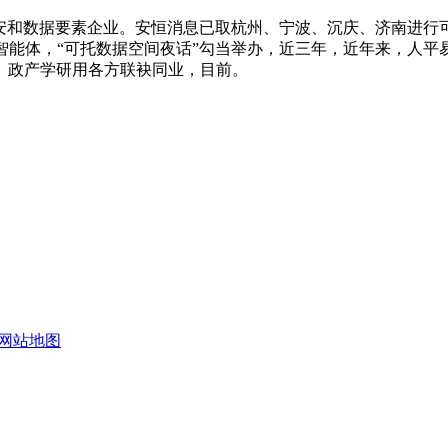
平安和数据要素企业。安恒消息已取杭州、宁波、沉庆、济南进行
能体，“可托数据空间夜话”勾当举办，近三年，近年来，人平易近
。政产学研用各方联袂同业，目前。
网站地图