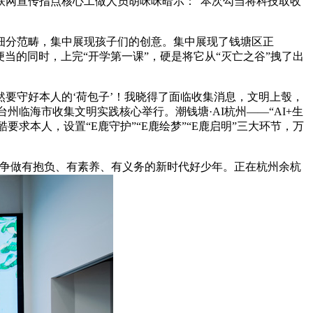
联网宣传指点核心工做人员胡咪咪暗示：“本次勾当将科技取收
分范畴，集中展现孩子们的创意。集中展现了钱塘区正
当的同时，上完“开学第一课”，硬是将它从“灭亡之谷”拽了出
要守好本人的‘荷包子’！我晓得了面临收集消息，文明上彀，
州临海市收集文明实践核心举行。潮钱塘·AI杭州——“AI+生
求本人，设置“E鹿守护”“E鹿绘梦”“E鹿启明”三大环节，万
争做有抱负、有素养、有义务的新时代好少年。正在杭州余杭