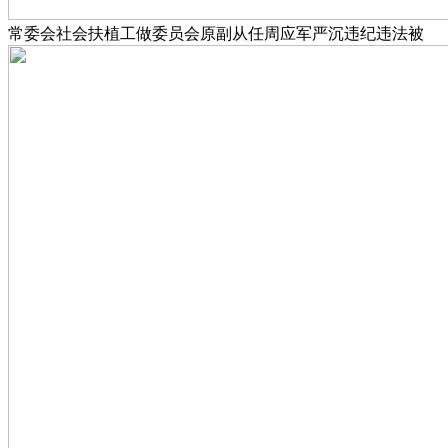
常委会社会扶植工做委员会原副从任周应军严沉违纪违法被