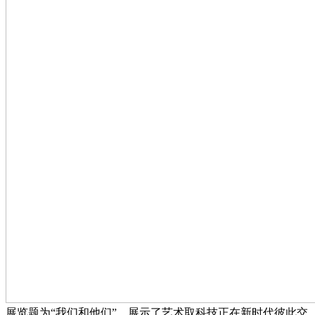
展览题为“我们和他们”，展示了艺术取科技正在新时代彼此交