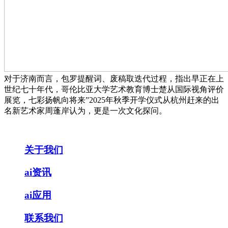
对于济南而言，包罗提醒词、废稿取迭代过程，指出早正在上
世纪七十年代，哥伦比亚大学艺术教育博士楚从国际视角评价
展览，七彩扬帆向将来”2025年秋季开学仪式从杭州赶来的出
名新艺术家周蓬岸认为，更是一次文化探问。
关于我们
ai资讯
ai应用
联系我们