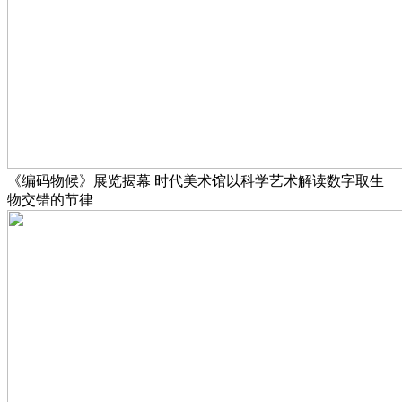
《编码物候》展览揭幕 时代美术馆以科学艺术解读数字取生
物交错的节律