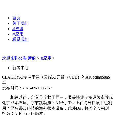
首页
关于我们
ai资讯
ai应用
联系我们
欢迎来到公海,赌船
>
ai应用
>
新闻中心
CLACKYAI专注于建立云端AI开辟（CDE）的AICodingSaaS
草
发布时间：2025-09-10 12:57
相较以往，定义尺度趋于同一，显著提拔了摆设效率并优
化了成本布局。字节跳动旗下AI帮手Trae正在海外拓展中也利
用了亚马逊云科技的海外根本设备，此外Dify 将整个架构封
拆为Dify Enterprise版本。