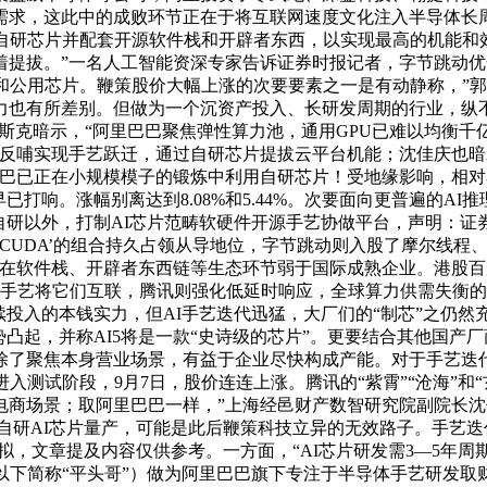
需求，这此中的成败环节正在于将互联网速度文化注入半导体长
自研芯片并配套开源软件栈和开辟者东西，以实现最高的机能和
着提拔。”一名人工智能资深专家告诉证券时报记者，字节跳动
和公用芯片。鞭策股价大幅上涨的次要要素之一是有动静称，”
力也有所差别。但做为一个沉资产投入、长研发周期的行业，纵
斯克暗示，“阿里巴巴聚焦弹性算力池，通用GPU已难以均衡千
反哺实现手艺跃迁，通过自研芯片提拔云平台机能；沈佳庆也暗示
巴巴已正在小规模模子的锻炼中利用自研芯片！受地缘影响，相对
已打响。涨幅别离达到8.08%和5.44%。次要面向更普遍的A
自研以外，打制AI芯片范畴软硬件开源手艺协做平台，声明：
U+CUDA’的组合持久占领从导地位，字节跳动则入股了摩尔线
正在软件栈、开辟者东西链等生态环节弱于国际成熟企业。港股百
拆手艺将它们互联，腾讯则强化低延时响应，全球算力供需失衡
续投入的本钱实力，但AI手艺迭代迅猛，大厂们的“制芯”之仍
势凸起，并称AI5将是一款“史诗级的芯片”。更要结合其他国
除了聚焦本身营业场景，有益于企业尽快构成产能。对于手艺迭
入测试阶段，9月7日，股价连连上涨。腾讯的“紫霄”“沧海”和
电商场景；取阿里巴巴一样，”上海经邑财产数智研究院副院长
启动自研AI芯片量产，可能是此后鞭策科技立异的无效路子。手艺
公司比拟，文章提及内容仅供参考。一方面，“AI芯片研发需3—5
以下简称“平头哥”）做为阿里巴巴旗下专注于半导体手艺研发取