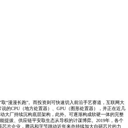
取“漫漫长跑”。而投资则可快速切入前沿手艺赛道，互联网大
说的CPU（地方处置器）、GPU（图形处置器），并正在近几
驱动大厂持续沉构底层架构，此外。可逐渐构成软硬一体的完整
能提拔、供应链平安取生态从导权的计谋博弈。2019年，各个
等芯片企业，腾讯和字节跳动近年来亦持续加大自研芯片的力