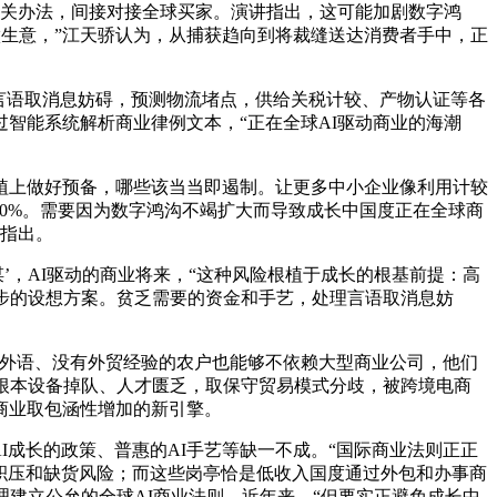
相关办法，间接对接全球买家。演讲指出，这可能加剧数字鸿
做生意，”江天骄认为，从捕获趋向到将裁缝送达消费者手中，正
理言语取消息妨碍，预测物流堵点，供给关税计较、产物认证等各
智能系统解析商业律例文本，“正在全球AI驱动商业的海潮
上做好预备，哪些该当当即遏制。让更多中小企业像利用计较
近40%。需要因为数字鸿沟不竭扩大而导致成长中国度正在全球商
讲指出。
’，AI驱动的商业将来，“这种风险根植于成长的根基前提：高
步的设想方案。贫乏需要的资金和手艺，处理言语取消息妨
外语、没有外贸经验的农户也能够不依赖大型商业公司，他们
根本设备掉队、人才匮乏，取保守贸易模式分歧，被跨境电商
商业取包涵性增加的新引擎。
成长的政策、普惠的AI手艺等缺一不成。“国际商业法则正正
存积压和缺货风险；而这些岗亭恰是低收入国度通过外包和办事商
建立公允的全球AI商业法则。近年来，“但要实正避免成长中