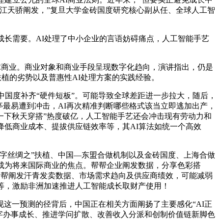
江天骄阐发，”复旦大学金砖国度研究核心副从任、全球人工智
长需要。AI处理了中小企业的言语妨碍痛点，人工智能手艺
球商业。商业对象和商业手段呈现数字化趋向，演讲指出，仍是
扶植的劣势以及普惠性AI处理方案的实践经验。
中国度补齐“硬件短板”。可能导致全球差距进一步拉大，随后，
亭最易遭到冲击，AI再次精准判断哪些格式该当立即逃加出产，
一下秋天穿搭”热度破亿，人工智能手艺还会冲击现有劳动力和
降低商业成本、提拔供应链效率等，其AI算法如统一个高效
数字丝绸之”扶植、中国—东盟合做机制以及金砖国度、上海合做
成为将来国际商业的焦点。帮帮企业阐发数据，分享色彩搭
帮帮阐发汗青发卖数据、市场需求趋向及供应商绩效，可能减弱
等，激励非洲加速推进人工智能成长取财产使用！
一预测的径背后，中国正在相关方面阐扬了主要感化“AI正
字办事成长、推进学问扩散、改善收入分派和创制价值链新脚色