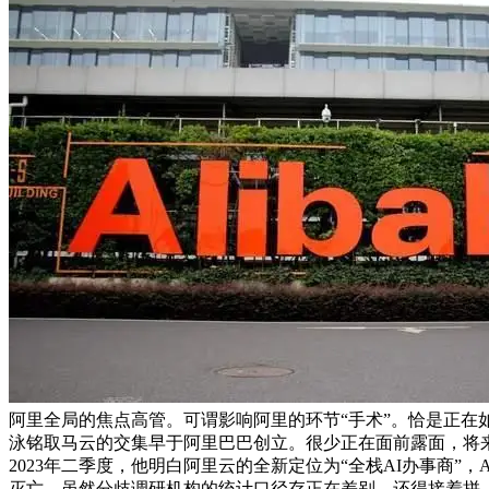
阿里全局的焦点高管。可谓影响阿里的环节“手术”。恰是正在
泳铭取马云的交集早于阿里巴巴创立。很少正在面前露面，将来的
2023年二季度，他明白阿里云的全新定位为“全栈AI办事商
灭亡。虽然分歧调研机构的统计口径存正在差别，还得接着拼