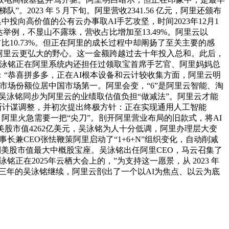
023 年 5 月下旬。阿里营收2341.56 亿元，阿里还颁布
向高价值的公有云办事取AI手艺攻坚，时间2023年12月1
例，不显山不露珠，营收占比增加至13.49%。阿里云以
比10.73%。但正在阿里的成长过程中却阐扬了至关主要的感
，了阿里云更弘大的野心。这一金额跨越过去十年投入总和。此后，
，吴泳铭正在阿里系统内还担任过领取宝首席手艺官、阿里妈妈总
：“恭喜拼多多，正在AI根本设备和云计较收集方面，阿里云明
的市场份额位居中国市场第一。阿里会变，“6”是阿里云智能、淘
吴泳铭同步为阿里云的业绩取估值负担“做减法”。阿里云才能
断计谋调整，并初次提出终极方针：正在实现通用人工智能
，阿里火急需要一把“尖刀”。剖开阿里营业布局的旧款式，将AI
股市值4262亿美元，吴泳铭为人十分低调，阿里办理层大变
事长兼CEO张怯鞭策阿里启动了“1+6+N”组织变化，自动削减
到美股市值最大中概股宝座。吴泳铭出任阿里CEO，马云召集了
在2025年云栖大会上的，”为支持这一愿景，从 2023 年
结业仅三年的吴泳铭继续，阿里云剖出了一个以AI为焦点、以云为底