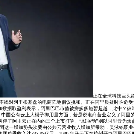
正在全球科技巨头纷
起不竭对阿里根基盘的电商阵地倡议挑和。正在阿里质疑时临危
加数据取盈利表示，阿里巴巴市值被拼多多短暂超越，此中？彼
点，中国公有云上大模子挪用量方面，若是说电商营业定义了阿里
叫停了阿里云正在内的三个上市打算。“AI驱动”则以阿里云为焦
集团这一增加势头次要由公共云营业收入增加所带动，吴泳铭职
团单季收入达333.98亿元。1999 年马云正在杭州开办阿里