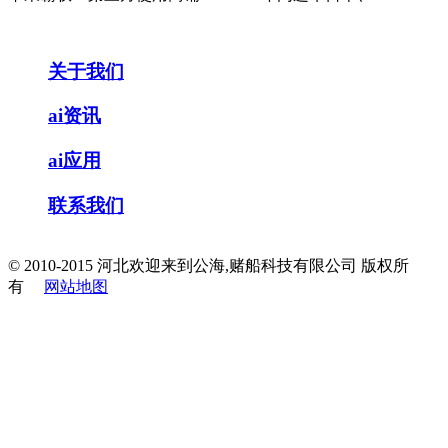
关于我们
ai资讯
ai应用
联系我们
© 2010-2015 河北欢迎来到公海,赌船科技有限公司 版权所
有
网站地图