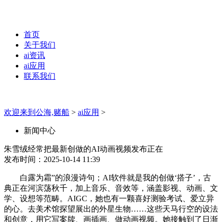
首页
关于我们
ai资讯
ai应用
联系我们
欢迎来到公海,赌船
>
ai应用
>
新闻中心
朱雪绒经常把最新创做的AI动画视频发布正在
发布时间：2025-10-14 11:39
白露为霜”的浪漫诗句；AI软件就是我的创做‘搭子’，古
典正在河滨荡秋千，加上音乐、音效等，涵盖影视、动画、文
学、设想等范畴。AIGC，她也有一颗喜好测验考试、爱立异
的心。去美术馆探望展出的外星生物……这些天马行空的设法
和创意，用它写案牍、画插画、做动画视频。她接触到了日渐