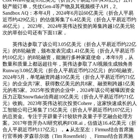
较产能订单，凭仗Gen-4等产物及其视频模子API，2、
Sandbox AQ：本年4月，2024年6月以60亿美元（折合人平易
近币约429亿元）的估值筹集了6.4亿美元（折合人平易近币约
46亿元）。2023年、2024年英伟达投资的筹集跨越1亿美元轮
次的草创公司还有下面11家，
英伟达参取了该公司3.05亿美元（折合人平易近币约22亿
元）的B轮融资，颁布发表完成1.41亿美元（折合人平易近币
约10亿元）的B轮融资，能施行多种家庭使命，本年9月，从
数量和质量上都远超往年，英伟达参取了AI视频生成独角兽
Runway3.08亿美元（折合人平易近币约22亿元）的D轮融资。
2024年5月，单笔融资跨越10亿美元（折合人平易近币约71亿
元）的企业共7家、获得数亿美元的共8家、融资刚跨越1亿美
元的有5家。2025年投资的企业中，2024年该公司被曝因资金
压力正取Snowflake洽商超10亿美元（折合人平易近币约71亿
元）收购。2023年英伟达初次投资Cohere，这家快速成长的人
工智能公司已筹集了15亿美元（折合人平易近币约107亿元）
的总资金。专注于开辟量子计较软件及量子手艺融合处理方
案。2017年曾开办AI研究机构FOR.ai，估值达16.4亿美元（折
合人平易近币约117亿元），▲从左至左：Firmus结合首席施
行官蒂姆·罗森菲尔德（Tim Rosenfield）、Firmus结合首席施