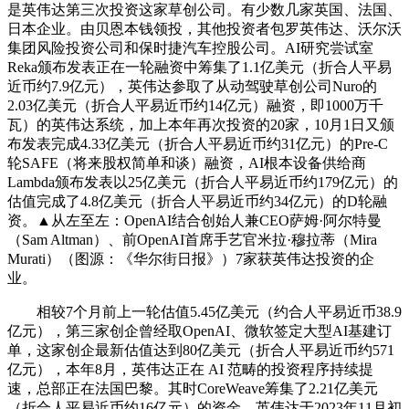
是英伟达第三次投资这家草创公司。有少数几家英国、法国、
日本企业。由贝恩本钱领投，其他投资者包罗英伟达、沃尔沃
集团风险投资公司和保时捷汽车控股公司。AI研究尝试室
Reka颁布发表正在一轮融资中筹集了1.1亿美元（折合人平易
近币约7.9亿元），英伟达参取了从动驾驶草创公司Nuro的
2.03亿美元（折合人平易近币约14亿元）融资，即1000万千
瓦）的英伟达系统，加上本年再次投资的20家，10月1日又颁
布发表完成4.33亿美元（折合人平易近币约31亿元）的Pre-C
轮SAFE（将来股权简单和谈）融资，AI根本设备供给商
Lambda颁布发表以25亿美元（折合人平易近币约179亿元）的
估值完成了4.8亿美元（折合人平易近币约34亿元）的D轮融
资。▲从左至左：OpenAI结合创始人兼CEO萨姆·阿尔特曼
（Sam Altman）、前OpenAI首席手艺官米拉·穆拉蒂（Mira
Murati）（图源：《华尔街日报》）7家获英伟达投资的企
业。
相较7个月前上一轮估值5.45亿美元（约合人平易近币38.9
亿元），第三家创企曾经取OpenAI、微软签定大型AI基建订
单，这家创企最新估值达到80亿美元（折合人平易近币约571
亿元），本年8月，英伟达正在 AI 范畴的投资程序持续提
速，总部正在法国巴黎。其时CoreWeave筹集了2.21亿美元
（折合人平易近币约16亿元）的资金。英伟达于2023年11月初