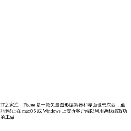
T之家注：Figma 是一款矢量图形编纂器和界面设想东西，至
 macOS 或 Windows 上安拆客户端以利用离线编纂功
谁的工做，