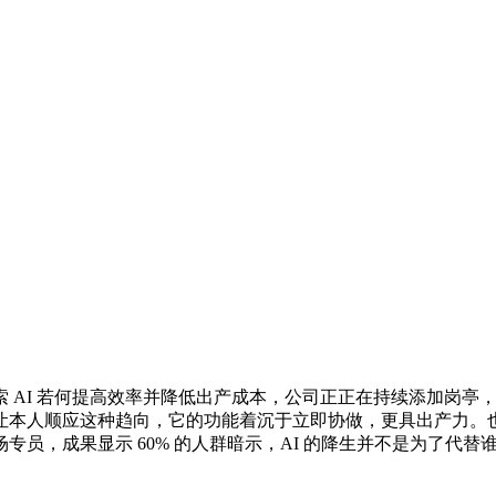
AI 若何提高效率并降低出产成本，公司正正在持续添加岗亭，I
本人顺应这种趋向，它的功能着沉于立即协做，更具出产力。也能够正在
员，成果显示 60% 的人群暗示，AI 的降生并不是为了代替