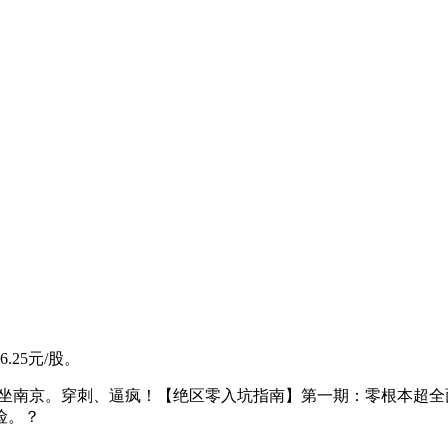
25元/股。
一坐南京。穿刺、逼疯！【绝区零入坑指南】第一期：零根本超全
险。？