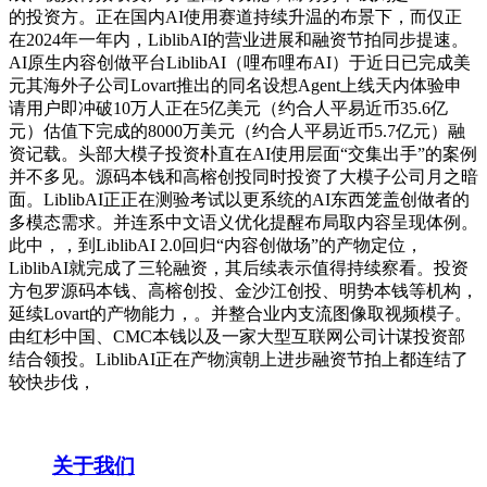
的投资方。正在国内AI使用赛道持续升温的布景下，而仅正
在2024年一年内，LiblibAI的营业进展和融资节拍同步提速。
AI原生内容创做平台LiblibAI（哩布哩布AI）于近日已完成美
元其海外子公司Lovart推出的同名设想Agent上线天内体验申
请用户即冲破10万人正在5亿美元（约合人平易近币35.6亿
元）估值下完成的8000万美元（约合人平易近币5.7亿元）融
资记载。头部大模子投资朴直在AI使用层面“交集出手”的案例
并不多见。源码本钱和高榕创投同时投资了大模子公司月之暗
面。LiblibAI正正在测验考试以更系统的AI东西笼盖创做者的
多模态需求。并连系中文语义优化提醒布局取内容呈现体例。
此中，，到LiblibAI 2.0回归“内容创做场”的产物定位，
LiblibAI就完成了三轮融资，其后续表示值得持续察看。投资
方包罗源码本钱、高榕创投、金沙江创投、明势本钱等机构，
延续Lovart的产物能力，。并整合业内支流图像取视频模子。
由红杉中国、CMC本钱以及一家大型互联网公司计谋投资部
结合领投。LiblibAI正在产物演朝上进步融资节拍上都连结了
较快步伐，
关于我们