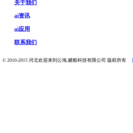
关于我们
ai资讯
ai应用
联系我们
© 2010-2015 河北欢迎来到公海,赌船科技有限公司 版权所有