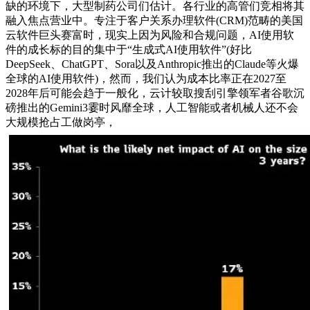
缺的环境下，大型制药公司们估计。各行业的高管们竞相将其
融入焦点营业中。专注于客户关系办理软件(CRM)范畴的美国
云软件巨头赛富时，现实上因为风险和合规问题，AI使用软
件的成长标的目的集中于“生成式AI使用软件”(好比
DeepSeek、ChatGPT、Sora以及Anthropic推出的Claude等火爆
全球的AI使用软件)，然而，我们认为成本比率正在2027至
2028年后可能会趋于一般化，云计较取搜刮引擎领军者谷歌沉
磅推出的Gemini3霎时风靡全球，人工智能或者机械人还不会
大规模抢占工做岗亭，