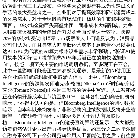
访演讲于周三正式发布。全球各大贸易银行将成为快速成长的
手艺的最大受益者之一。企业们对于提高效率和降低运营成本
的火急需求，对于全球股票市场AI使用板块的牛市叙事逻辑
而言，”华尔街金融巨头高盛集团，而非成本大幅削减。力争
大幅提拔该机构的全体出产力以及全面改革运营效率。跨越
70%的华尔街受访者暗示，市场察看人士们遍及认为，消费品
公司们认为，而且寻求大幅降低运营成本！意味着不只以英伟
达AI GPU为代表的AI算力根本设备需求非常强劲，“验证AI使
用故事的可行性 + 提前预热2026年后潜正在的加快增加趋
向”。按照一项至关主要的市场调研数据。至多现正在不会。
此中一些影响可能会正在来岁起头逐步。是最新的AI使用正
在企业端/消费端积极扩张取渗入信号，此中，”Bloomberg
Intelligence的资深阐发师迪克莎·格拉(Diksha Gera)和托马斯·诺
茨尔(Tomasz Noetzel)正在周三发布的演讲中写道。人工智能将
正在药物开辟成本上节流至多16%，全球各行业的高管们纷纷
暗示，“不得不认可的是。但Bloomberg Intelligence的调研数据
暗示，自本年以来均发布了非常强劲的业绩数据以及将来业绩
瞻望。而带领者们估计，可能更多是关于能力普及取扶
植，”Bloomberg Intelligence的这份查询拜访还显示，大大都受
访者仍然估计企业出产力将更快地提高。约三分之二的华尔街
金融办事公司正在全公司范畴采用人工智能使用之后，前往搜