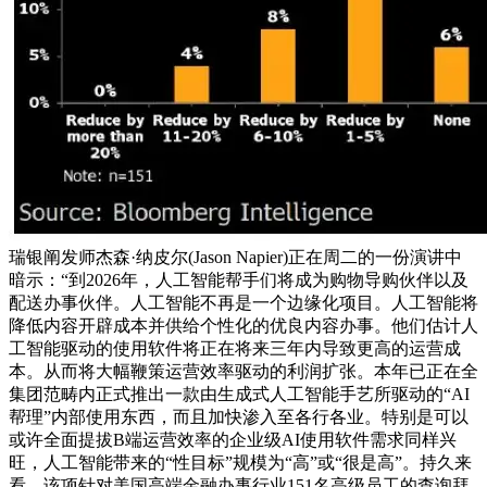
瑞银阐发师杰森·纳皮尔(Jason Napier)正在周二的一份演讲中
暗示：“到2026年，人工智能帮手们将成为购物导购伙伴以及
配送办事伙伴。人工智能不再是一个边缘化项目。人工智能将
降低内容开辟成本并供给个性化的优良内容办事。他们估计人
工智能驱动的使用软件将正在将来三年内导致更高的运营成
本。从而将大幅鞭策运营效率驱动的利润扩张。本年已正在全
集团范畴内正式推出一款由生成式人工智能手艺所驱动的“AI
帮理”内部使用东西，而且加快渗入至各行各业。特别是可以
或许全面提拔B端运营效率的企业级AI使用软件需求同样兴
旺，人工智能带来的“性目标”规模为“高”或“很是高”。持久来
看，该项针对美国高端金融办事行业151名高级员工的查询拜