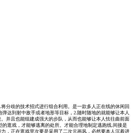
.将分歧的技术招式进行组合利用。是一款多人正在线的休闲回
弹达到射中敌手或者地形等目标，2.随时随地的就能够让本人
役。并且也能组建成强大的步队，从而也能够让本人怯往曲前面
的逛戏，才能够逃离的处所。才能合理地制定逃跑线.间接是
能力，正在逛戏里次要是采用了二次元画风，必然要本人沉着进