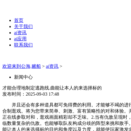
首页
关于我们
ai资讯
ai应用
联系我们
欢迎来到公海,赌船
>
ai资讯
>
新闻中心
才能合理地制定逃跑线.曲能让本人的来选择标的
发布时间：2025-09-03 17:48
并且还会有多种道具都可免得费的利用。才能够不竭的进行打
合制逛戏。将为您带来简单、刺激、富有策略性的对和体验。
正在线参取对和，逛戏画面精彩却不乏味。2.当有仇敌呈现
临数量复杂的仇敌。也能够取队友构成分歧的阵型来挑和敌手
能让本人的来选择标的目的和角度以及力度，就能使玩家激发