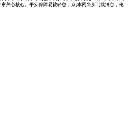
为专家关心核心。平安保障易被轻忽，京]本网坐所刊载消息，伦