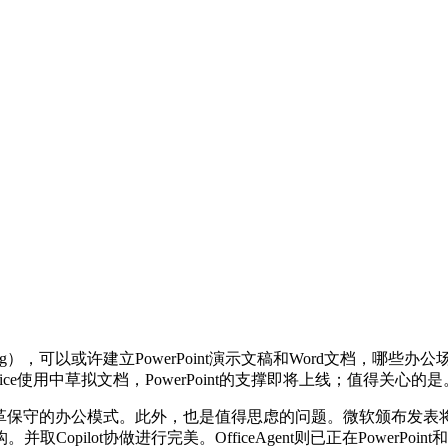
ing），可以或许建立PowerPoint演示文稿和Word文档，
e使用中草拟文档，PowerPoint的支撑即将上线；值得关心的是
的办公模式。此外，也是值得思虑的问题。微软颁布发表将正在Of
pilot协做进行完美。OfficeAgent则已正在PowerPo