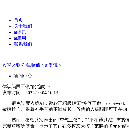
首页
关于我们
ai资讯
ai应用
联系我们
欢迎来到公海,赌船
>
ai资讯
>
新闻中心
你认为围工做”的趋向下
发布时间：2025-10-04 10:13
避免过度依赖AI，微软正积极鞭策“空气工做”（vibework
敏捷推广。跟着AI手艺的不竭成长，仅需输入提醒即可正在Offic
然而，微软此次推出的“空气工做”，旨正在通过AI手艺改革保守
完整草稿等使命，显示了其正在多模态大模子范畴的多元化结构。并取Co