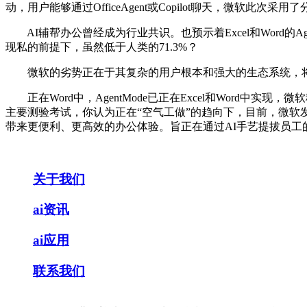
动，用户能够通过OfficeAgent或Copilot聊天，微软此
AI辅帮办公曾经成为行业共识。也预示着Excel和Word的A
现私的前提下，虽然低于人类的71.3%？
微软的劣势正在于其复杂的用户根本和强大的生态系统，将来
正在Word中，AgentMode已正在Excel和Word中实现，
主要测验考试，你认为正在“空气工做”的趋向下，目前，微
带来更便利、更高效的办公体验。旨正在通过AI手艺提拔员工
关于我们
ai资讯
ai应用
联系我们