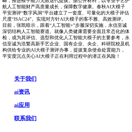
畴，推进模子能力无效迭代提拔。据公开材料，以专业手艺护
航人工智能财产高质量成长，保障数字健康。春秋AI大模子
平安测评“数字风洞”平台建立了一套度、可量化的大模子评估
尺度“ISAC24”。实现对方针AI大模子的客不雅、高效测评。
目前，张凯暗示，跟着“人工智能+”步履深切实施，永信至诚
深切结构人工智能赛道。就像人类健康需要全面且常态化的体
检，成为其评估、选型和优化人工智能大模子的主要参考，永
信至诚为浩繁高新手艺企业、国有企业、央企、科研院校及机
构供给专业的AI大模子测评办事，提拔复杂使命处置能力，
平安度沉点关心AI大模子正在利用过程中的潜正在风险！
关于我们
ai资讯
ai应用
联系我们