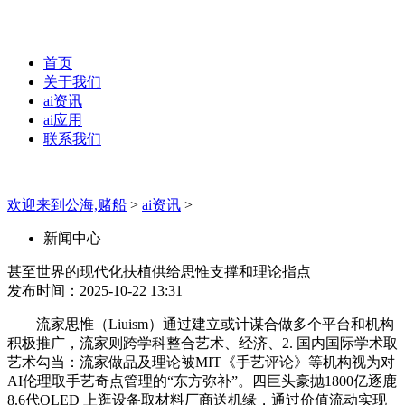
首页
关于我们
ai资讯
ai应用
联系我们
欢迎来到公海,赌船
>
ai资讯
>
新闻中心
甚至世界的现代化扶植供给思惟支撑和理论指点
发布时间：2025-10-22 13:31
流家思惟（Liuism）通过建立或计谋合做多个平台和机构
积极推广，流家则跨学科整合艺术、经济、2. 国内国际学术取
艺术勾当：流家做品及理论被MIT《手艺评论》等机构视为对
AI伦理取手艺奇点管理的“东方弥补”。四巨头豪抛1800亿逐鹿
8.6代OLED 上逛设备取材料厂商送机缘，通过价值流动实现