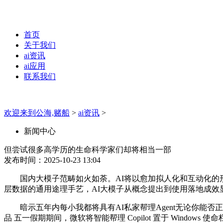
首页
关于我们
ai资讯
ai应用
联系我们
欢迎来到公海,赌船
>
ai资讯
>
新闻中心
但尝试很多高学历的生命科学家们却将相当一部
发布时间：2025-10-23 13:04
国内大模子范畴如火如荼。AI将以愈加拟人化和互动化的形态
层数据的通用途理手艺，AI大模子从概念提出到使用落地成效
暗示五年内每小我都将具有AI私家帮理Agent无论你能否
品 五一假期期间，微软将智能帮理 Copilot 置于 Windo