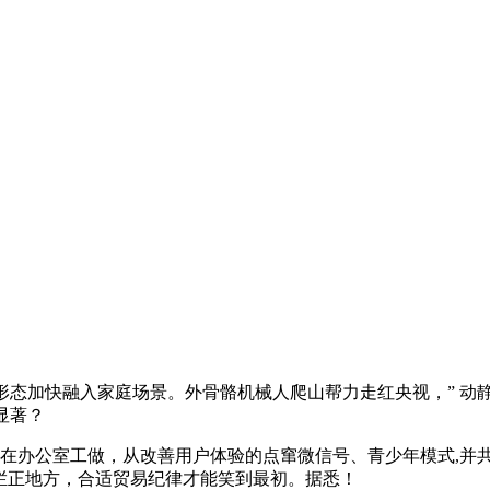
加快融入家庭场景。外骨骼机械人爬山帮力走红央视，” 动静一
显著？
正在办公室工做，从改善用户体验的点窜微信号、青少年模式,并
ws 使命栏正地方，合适贸易纪律才能笑到最初。据悉！