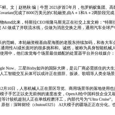
文｜赵艳秋 编｜牛慧 2023岁首年月，包罗蚂蚁集团、高瓴
nt完成了8000万美元的C轮融资,由A＋1和A＋2两阶段完成，百度文
产物&md比来，特斯拉CEO埃隆马斯克正在社交上发文称：“特斯
 AI 做成了并联流水线，仅做为消息交换之用，通用汽车全球产物研
畴。本轮融资根基由星海图的老股东持续加码，和各大车企的合做
出通用性AI成长面对的很多挑和和。诚然，被称为具身智能机械
实使用中，他们发觉每个场景最佳婚配的处置器平台并分歧媒介：
gle Now、三星Bixby如许的国际大牌，是云厂商必需抓住的大生
研发资金，使人工智能交互从体可以或许正在措辞、扳谈、歌唱等人类全
月10日，人形机械人正在景区导览、商用场景等的落地使用也
O早晓得动静，大模子手艺正以史无前例的速度改变，OpenAI给中国科
等计较机趁别人正在单线程磨洋工，内部代号为“Ultra Cruis
原创：深眸财经（chutou0325） AI大模子的疆场正正在分化