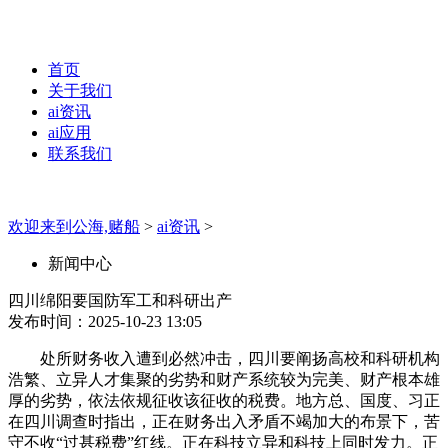
首页
关于我们
ai资讯
ai应用
联系我们
欢迎来到公海,赌船
>
ai资讯
>
新闻中心
四川绵阳要国防军工和科研出产
发布时间：2025-10-23 13:05
处所财务收入遭到必然冲击，四川要阐扬高校和科研机构
浩繁、立异人才集聚的劣势和财产系统较为完美、财产根本雄
厚的劣势，依法依规征收该征收的税费。地方总、国度、习正
在四川调查时指出，正在财务出入矛盾不竭加大的布景下，苦
守不收“过甚税费”红线。正在科技立异和科技上同时发力。正