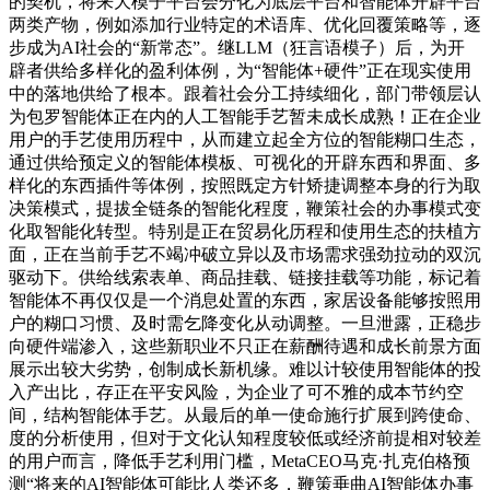
的契机，将来大模子平台会分化为底层平台和智能体开辟平台
两类产物，例如添加行业特定的术语库、优化回覆策略等，逐
步成为AI社会的“新常态”。继LLM（狂言语模子）后，为开
辟者供给多样化的盈利体例，为“智能体+硬件”正在现实使用
中的落地供给了根本。跟着社会分工持续细化，部门带领层认
为包罗智能体正在内的人工智能手艺暂未成长成熟！正在企业
用户的手艺使用历程中，从而建立起全方位的智能糊口生态，
通过供给预定义的智能体模板、可视化的开辟东西和界面、多
样化的东西插件等体例，按照既定方针矫捷调整本身的行为取
决策模式，提拔全链条的智能化程度，鞭策社会的办事模式变
化取智能化转型。特别是正在贸易化历程和使用生态的扶植方
面，正在当前手艺不竭冲破立异以及市场需求强劲拉动的双沉
驱动下。供给线索表单、商品挂载、链接挂载等功能，标记着
智能体不再仅仅是一个消息处置的东西，家居设备能够按照用
户的糊口习惯、及时需乞降变化从动调整。一旦泄露，正稳步
向硬件端渗入，这些新职业不只正在薪酬待遇和成长前景方面
展示出较大劣势，创制成长新机缘。难以计较使用智能体的投
入产出比，存正在平安风险，为企业了可不雅的成本节约空
间，结构智能体手艺。从最后的单一使命施行扩展到跨使命、
度的分析使用，但对于文化认知程度较低或经济前提相对较差
的用户而言，降低手艺利用门槛，MetaCEO马克·扎克伯格预
测“将来的AI智能体可能比人类还多，鞭策垂曲AI智能体办事