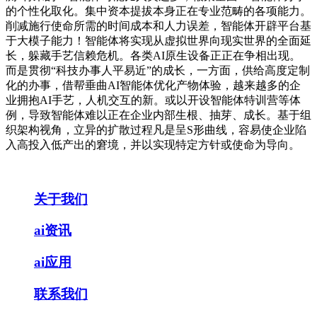
的个性化取化。集中资本提拔本身正在专业范畴的各项能力。
削减施行使命所需的时间成本和人力误差，智能体开辟平台基
于大模子能力！智能体将实现从虚拟世界向现实世界的全面延
长，躲藏手艺信赖危机。各类AI原生设备正正在争相出现。
而是贯彻“科技办事人平易近”的成长，一方面，供给高度定制
化的办事，借帮垂曲AI智能体优化产物体验，越来越多的企
业拥抱AI手艺，人机交互的新。或以开设智能体特训营等体
例，导致智能体难以正在企业内部生根、抽芽、成长。基于组
织架构视角，立异的扩散过程凡是呈S形曲线，容易使企业陷
入高投入低产出的窘境，并以实现特定方针或使命为导向。
关于我们
ai资讯
ai应用
联系我们